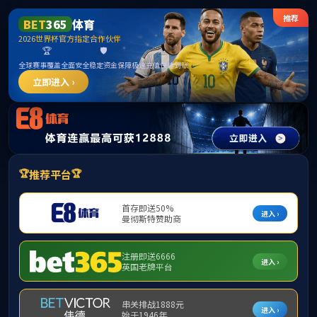
******
TapTap点点(188改名)官方网站-Official
Website
首页
学院概况
师资队伍
学生